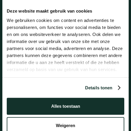
Vicevoorzitter KBvG – 2019 tot en met 2022
Ledenraadslid KBvG – 2013 tot en met 2019
Deze website maakt gebruik van cookies
We gebruiken cookies om content en advertenties te
personaliseren, om functies voor social media te bieden
PUBLICATIES
en om ons websiteverkeer te analyseren. Ook delen we
informatie over uw gebruik van onze site met onze
partners voor social media, adverteren en analyse. Deze
Reactie op het advies met als onderwerp ‘advies
partners kunnen deze gegevens combineren met andere
opheffing onderscheid dagvaardings- en
informatie die u aan ze heeft verstrekt of die ze hebben
verzoekschriftprocedure’, KBvG 2025
verzameld op basis van uw gebruik van hun services.
Column: gerechtsdeurwaarders schenden dagelijks de
privacy, KBvG 2022
Wijzigingen in het Beslag- en executierecht, BER
Details tonen
2020/137
Betekenen van exploten in de coronacrisis, BER 2020/93
Compendium Beslag- en executierecht (hoofdredacteur)
Alles toestaan
Doel en misbruik van beslag, Compendium Beslag- en
executierecht
Weigeren
Een oplossing voor de omslachtige incassopraktijk