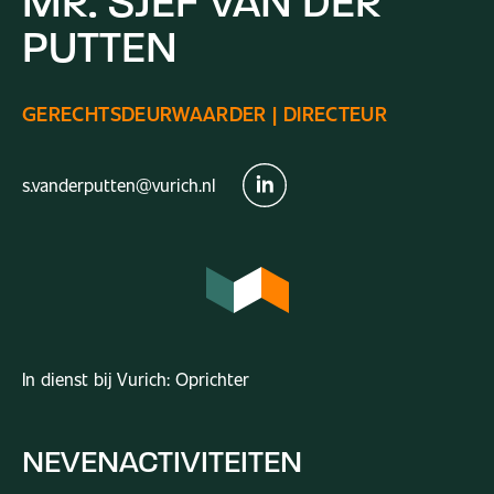
MR.
SJEF
VAN
DER
PUTTEN
GERECHTSDEURWAARDER
|
DIRECTEUR
s.vanderputten@vurich.nl
In dienst bij Vurich:
Oprichter
NEVENACTIVITEITEN