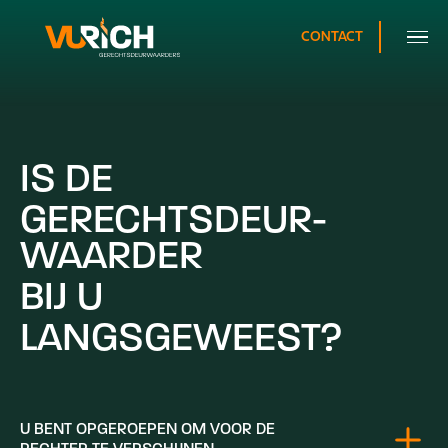
CONTACT
IS
DE
GERECHTS­­DEUR­­
WAAR­DER
BIJ
U
LANGS­GEWEEST?
U
BENT
OP­­GEROEPEN
OM
VOOR
DE