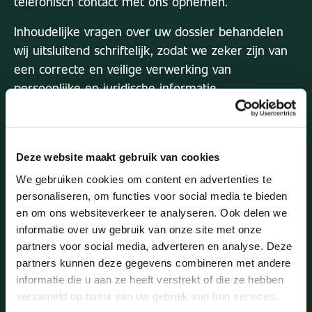
telefonisch contact met ons opnemen.
Neem contact op met de gerechtsdeurwaarder. De
gerechtsdeurwaarder kan niet beslissen om een beslag
Inhoudelijke vragen over uw dossier behandelen
op te heffen, maar hij kan dit navragen bij de advocaat
wij uitsluitend schriftelijk, zodat we zeker zijn van
van uw wederpartij.
een correcte en veilige verwerking van
persoonlijke en juridische informatie.
CONTACT
OPNEMEN
Deze website maakt gebruik van cookies
We gebruiken cookies om content en advertenties te
personaliseren, om functies voor social media te bieden
en om ons websiteverkeer te analyseren. Ook delen we
informatie over uw gebruik van onze site met onze
partners voor social media, adverteren en analyse. Deze
partners kunnen deze gegevens combineren met andere
informatie die u aan ze heeft verstrekt of die ze hebben
verzameld op basis van uw gebruik van hun services.