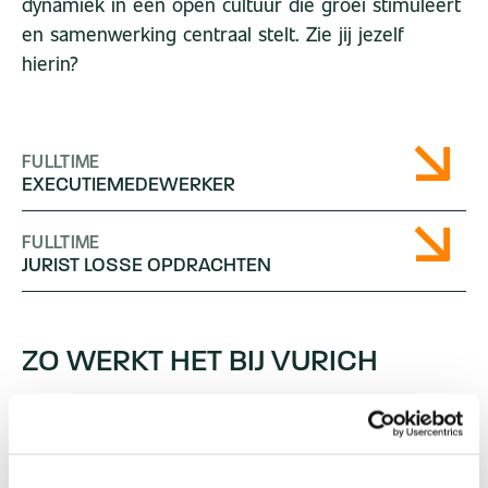
dynamiek in een open cultuur die groei stimuleert
en samenwerking centraal stelt. Zie jij jezelf
hierin?
FULLTIME
EXECUTIE­­­MEDEWERKER
FULLTIME
JURIST
LOSSE
OP­DRACHTEN
ZO
WERKT
HET
BIJ
VURICH
Je collega's zijn net zo gedreven en professioneel
als jij. Ethiek en zorgvuldigheid zijn voor ons
leidend, en we dagen standaarden uit en willen