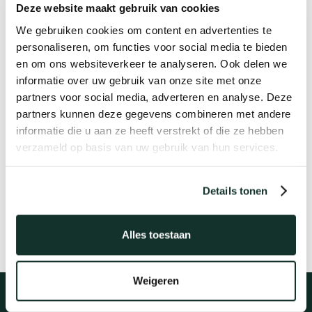
Deze website maakt gebruik van cookies
het naadje van de kous weten om tot betere
oplossingen te komen. Bij Vurich leer je elke dag,
We gebruiken cookies om content en advertenties te
omdat onze praktijk afwisselend en
personaliseren, om functies voor social media te bieden
en om ons websiteverkeer te analyseren. Ook delen we
onvoorspelbaar is. Geen dag is hetzelfde, de druk
informatie over uw gebruik van onze site met onze
is stevig, en we houden altijd alle belangen scherp
partners voor social media, adverteren en analyse. Deze
in het oog. Samen werken we hard om resultaten
partners kunnen deze gegevens combineren met andere
te boeken, en dat doen we met enthousiasme en
informatie die u aan ze heeft verstrekt of die ze hebben
flair.
verzameld op basis van uw gebruik van hun services.
Daarnaast vieren we successen. Regelmatig
komen we samen in onze eigen borrelruimte 'de
Details tonen
Fakkelteit' of verkennen we de bruisende horeca
van Amsterdam.
Alles toestaan
Weigeren