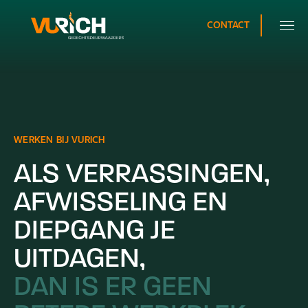
CONTACT
WERKEN
BIJ
VURICH
ALS
VERRASSINGEN,
AFWISSELING
EN
DIEP­­GANG
JE
UITDAGEN,
DAN
IS
ER
GEEN