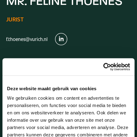
MR.
FELINE
THOENES
JURIST
f.thoenes@vurich.nl
Deze website maakt gebruik van cookies
Employed at Vurich:
2026
We gebruiken cookies om content en advertenties te
personaliseren, om functies voor social media te bieden
en om ons websiteverkeer te analyseren. Ook delen we
ADDITIONAL
ACTIVITIES
informatie over uw gebruik van onze site met onze
partners voor social media, adverteren en analyse. Deze
Volunteer, Volunteer Dutch language classes — 2021 to
partners kunnen deze gegevens combineren met andere