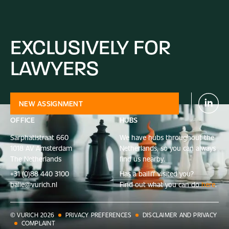
EXCLUSIVELY
FOR
LAWYERS
NEW ASSIGNMENT
OFFICE
HUBS
Sarphatistraat 660
We have hubs through­out the
1018 AV Amsterdam
Netherlands, so you can always
The Netherlands
find us nearby.
+31 (0)88 440 3100
Has a bailiff visited you?
balie@vurich.nl
Find out what you can do
here
.
© VURICH
2026
PRIVACY PREFERENCES
DISCLAIMER AND PRIVACY
COMPLAINT